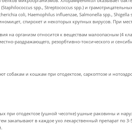
 белков микроорганизмов. Хлорамфеникол оказывает бакте
taphilococcus spp., Streptococcus spp.) и грамотрицательных к
richia coli, Haemophilus influenzae, Salmonella spp., Shigella spp.
ктиномицет, спирохет и некоторых крупных вирусов. При м
вия на организм относится к веществам малоопасным (4 кла
 местно-раздражающего, резорбтивно-токсического и сенси
ют собакам и кошкам при отодектозе, саркоптозе и нотоэдр
ых при отодектозе (ушной чесотке) ушные раковины и нар
атем закапывают в каждое ухо лекарственный препарат по 3-5
.