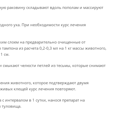
шную раковину складывают вдоль пополам и массируют
одного уха. При необходимости курс лечения
онким слоем на предварительно очищенные от
ампона из расчета 0,2-0,3 мл на 1 кг массы животного,
1 см.
 смыкают челюсти петлей из тесьмы, которые снимают
ления животного, которое подтверждают двумя
живых клещей курс лечения повторяют.
 интервалом в 1 сутки, нанося препарат на
и туловища.