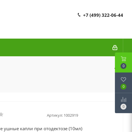
+7 (499) 322-06-44
0
0
0
Артикул:
1002919
е ушные капли при отодектозе (10мл)