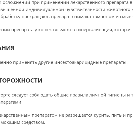
 осложнений при применении лекарственного препарата в 
овышенной индивидуальной чувствительности животного к
обработку прекращают, препарат снимают тампоном и смыв
нии препарата у кошек возможна гиперсаливация, которая 
АНИЯ
менно применять другие инсектоакарицидные препараты.
СТОРОЖНОСТИ
Форте следует соблюдать общие правила личной гигиены и 
паратами.
лекарственным препаратом не разрешается курить, пить и 
с моющим средством.