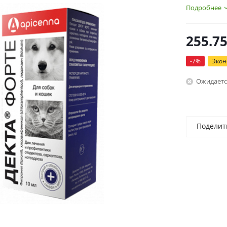
Подробнее
255.7
-
7
%
Эко
Ожидаетс
Поделит