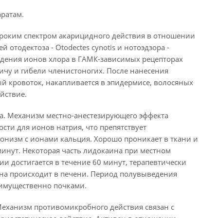
ратам.
ироким спектром акарицидного действия в отношении
 отодектоза - Otodectes cynotis и нотоэдзора -
ждения ионов хлора в ГАМК-зависимых рецепторах
ичу и гибели членистоногих. После нанесения
й кровоток, накапливается в эпидермисе, волосяных
йствие.
да. Механизм местно-анестезирующего эффекта
ти для ионов натрия, что препятствует
онизм с ионами кальция. Хорошо проникает в ткани и
минут. Некоторая часть лидокаина при местном
и достигается в течение 60 минут, терапевтически
ина происходит в печени. Период полувыведения
еимущественно почками.
еханизм противомикробного действия связан с