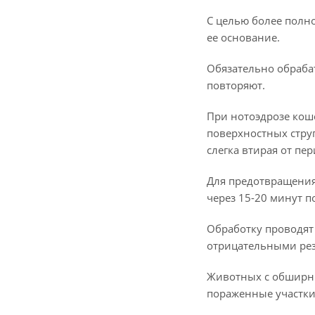
С целью более полн
ее основание.
Обязательно обрабат
повторяют.
При нотоэдрозе кош
поверхностных струп
слегка втирая от пе
Для предотвращения
через 15-20 минут п
Обработку проводят
отрицательными рез
Животных с обширны
пораженные участки 