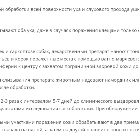
ой обработки всей поверхности уха и слухового прохода у
ывают оба уха, даже в случаях поражения клещами только 
ек и саркоптозе собак, лекарственный препарат наносят т
ьев и корок пораженные места с помощью ватно-марлевого т
риферии к центру с захватом пограничной здоровой кожи до 
 слизывания препарата животным надевают намордник или
осле обработки.
 2-3 раза с интервалом 5-7 дней до клинического выздоров
ультатами исследования соскобов кожи. При обнаружении 
ми участками поражения кожи обрабатывают в два приема с
сначала на одной, а затем на другой половине поверхност