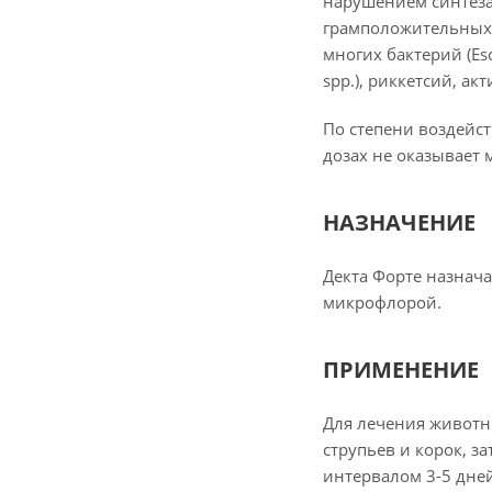
нарушением синтеза
грамположительных (S
многих бактерий (Esche
spp.), риккетсий, а
По степени воздейст
дозах не оказывает
НАЗНАЧЕНИЕ
Декта Форте назнача
микрофлорой.
ПРИМЕНЕНИЕ
Для лечения животн
струпьев и корок, з
интервалом 3-5 дней