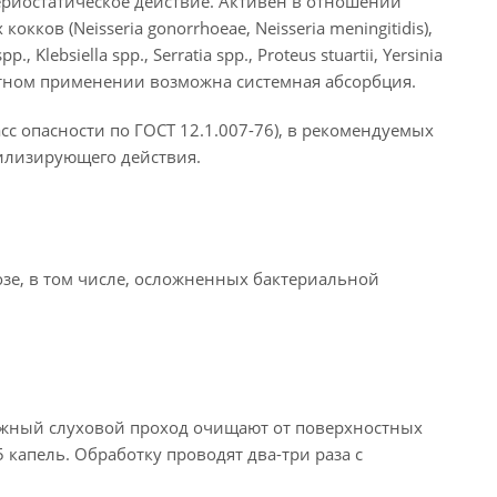
риостатическое действие. Активен в отношении
окков (Neisseria gonorrhoeae, Neisseria meningitidis),
, Klebsiella spp., Serratia spp., Proteus stuartii, Yersinia
естном применении возможна системная абсорбция.
сс опасности по ГОСТ 12.1.007-76), в рекомендуемых
билизирующего действия.
озе, в том числе, осложненных бактериальной
ужный слуховой проход очищают от поверхностных
 капель. Обработку проводят два-три раза с