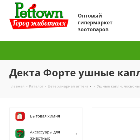
Оптовый
гипермаркет
зоотоваров
Декта Форте ушные капл
Главная
-
Каталог
-
Ветеринарная аптека
-
Ушные капли, лосьоны
Бытовая химия
Аксессуары для
животных