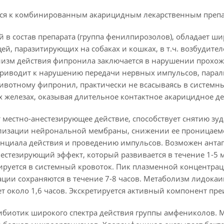
тся к комбинированным акарицидным лекарственным препа
 в состав препарата (группа фенилпирозолов), обладает ш
й, паразитирующих на собаках и кошках, в т.ч. возбудителей
ханизм действия фипронила заключается в нарушении прохо
 приводит к нарушению передачи нервных импульсов, парал
животному фипронил, практически не всасываясь в системны
х железах, оказывая длительное контактное акарицидное де
 местно-анестезирующее действие, способствует снятию зу
илизации нейрональной мембраны, снижении ее проницаемос
нциала действия и проведению импульсов. Возможен антаг
естезирующий эффект, который развивается в течение 1-5 
руется в системный кровоток. Пик плазменной концентраци
ции сохраняются в течение 7-8 часов. Метаболизм лидока
ет около 1,6 часов. Экскретируется активный компонент пр
биотик широкого спектра действия группы амфениколов. М