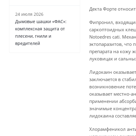
Декта Форте относи
24 июля 2026
Дымовые шашки «ФАС»:
Фипронил, входящий
комплексная защита от
саркоптоидных клеще
плесени, гнили и
Notoedres cati. Ме
вредителей
эктопаразитов, что
препарата на кожу 
луковицах и сальны
Лидокаин оказывает
заключается в стаб
возникновение поте
оказывает местно-ан
применении абсорби
значимые концентра
лидокаина составля
Хлорамфеникол анти