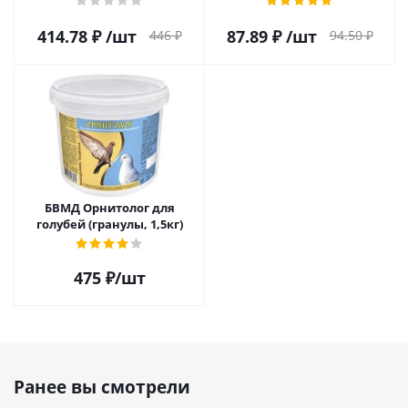
414.78
₽
/шт
87.89
₽
/шт
446
₽
94.50
₽
БВМД Орнитолог для
голубей (гранулы, 1,5кг)
475
₽
/шт
Ранее вы смотрели