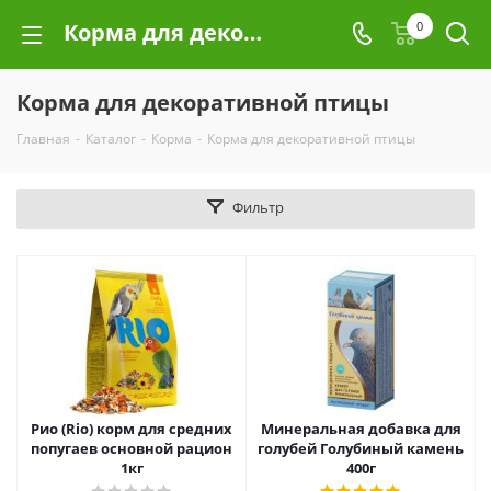
Корма для декоративной птицы
0
Корма для декоративной птицы
Главная
-
Каталог
-
Корма
-
Корма для декоративной птицы
Фильтр
Рио (Rio) корм для средних
Минеральная добавка для
попугаев основной рацион
голубей Голубиный камень
1кг
400г