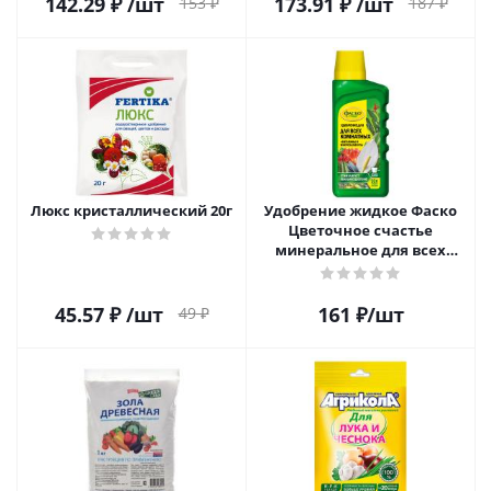
142.29
₽
/шт
173.91
₽
/шт
153
₽
187
₽
Люкс кристаллический 20г
Удобрение жидкое Фаско
Цветочное счастье
минеральное для всех
комнатных 285мл
45.57
₽
/шт
161
₽
/шт
49
₽