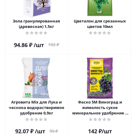
Зола гранулированная
Цветалон для срезанных
(древесная) 1,5кг
цветов 10мл
94.86
₽
/шт
102
₽
Агровита Mix для Лука и
Фаско 5М Виноград и
чеснока водорастворимое
жимолость сухое
удобрение 0,9кг
минеральное удобрение в
гранулах 1кг
92.07
₽
/шт
142
₽
/шт
99
₽