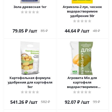
Зола древесная 1кг
Агрикола-2 лук, чеснок
водорастворимое
удобрение 50г
79.05
₽
/шт
44.64
₽
/шт
85
₽
48
₽
Картофельная формула
Агровита Mix для
удобрения для картофеля
картофеля
5кг
водорастворимое
удобрение 0,9кг
541.26
₽
/шт
92.07
₽
/шт
582
₽
99
₽