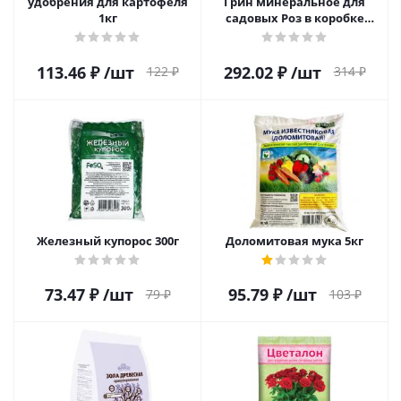
удобрения для картофеля
Грин минеральное для
1кг
садовых Роз в коробке
(Цветочное) 1кг
113.46
₽
/шт
292.02
₽
/шт
122
₽
314
₽
Железный купорос 300г
Доломитовая мука 5кг
73.47
₽
/шт
95.79
₽
/шт
79
₽
103
₽