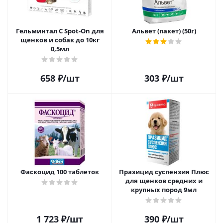
Гельминтал С Spot-On для
Альвет (пакет) (50г)
щенков и собак до 10кг
0,5мл
658
₽
/шт
303
₽
/шт
Фаскоцид 100 таблеток
Празицид суспензия Плюс
для щенков средних и
крупных пород 9мл
1 723
₽
/шт
390
₽
/шт