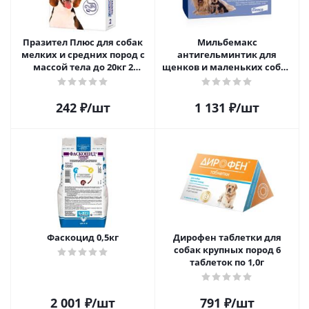
Празител Плюс для собак
Мильбемакс
мелких и средних пород с
антигельминтик для
массой тела до 20кг 2
щенков и маленьких собак
таблетки
(2таб)
242
₽
/шт
1 131
₽
/шт
Фаскоцид 0,5кг
Дирофен таблетки для
собак крупных пород 6
таблеток по 1,0г
2 001
₽
/шт
791
₽
/шт