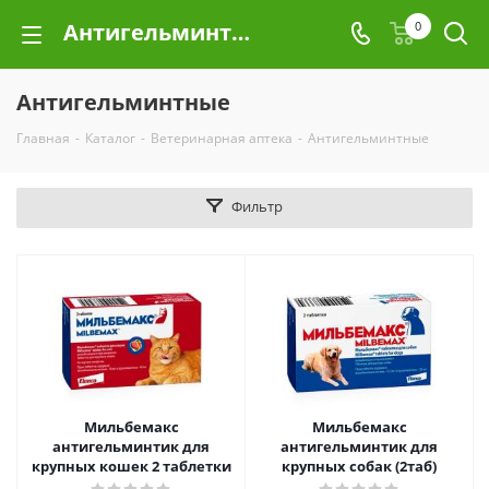
Антигельминтные
0
Антигельминтные
Главная
-
Каталог
-
Ветеринарная аптека
-
Антигельминтные
Фильтр
Мильбемакс
Мильбемакс
антигельминтик для
антигельминтик для
крупных кошек 2 таблетки
крупных собак (2таб)