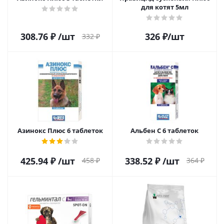
для котят 5мл
308.76
₽
/шт
326
₽
/шт
332
₽
Азинокс Плюс 6 таблеток
Альбен С 6 таблеток
425.94
₽
/шт
338.52
₽
/шт
458
₽
364
₽