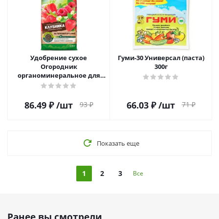
Удобрение сухое
Гуми-30 Универсал (паста)
Огородник
300г
органоминеральное для
клубники гранулированное
0,9кг
86.49
₽
/шт
66.03
₽
/шт
93
₽
71
₽
Показать еще
1
2
3
Все
Ранее вы смотрели