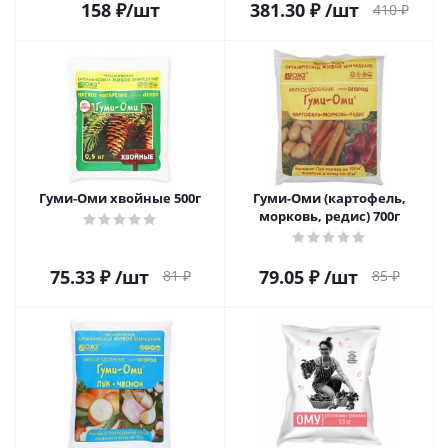
158
₽
/шт
381.30
₽
/шт
410
₽
Гуми-Оми хвойные 500г
Гуми-Оми (картофель,
морковь, редис) 700г
75.33
₽
/шт
79.05
₽
/шт
81
₽
85
₽