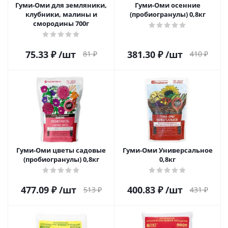
Гуми-Оми для земляники,
Гуми-Оми осенние
клубники, малины и
(пробиогранулы) 0,8кг
смородины 700г
75.33
₽
/шт
381.30
₽
/шт
81
₽
410
₽
Гуми-Оми цветы садовые
Гуми-Оми Универсальное
(пробиогранулы) 0,8кг
0,8кг
477.09
₽
/шт
400.83
₽
/шт
513
₽
431
₽