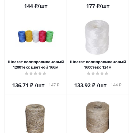
144
₽
/шт
177
₽
/шт
Шпагат полипропиленовый
Шпагат полипропиленовый
1200текс цветной 166м
1600текс 124м
136.71
₽
/шт
133.92
₽
/шт
147
₽
144
₽