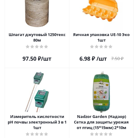
Шпагат джутовый 1250текс
Яичная упаковка UE-10 Эко
80м
1шт
97.50
₽
/шт
6.98
₽
/шт
7.50
₽
Измеритель кислотности
Nadzor Garden (Надзор)
pH почвы электронный 3 в 1
Сетка для защиты урожая
1шт
от птиц (15*15мм) 2*10м