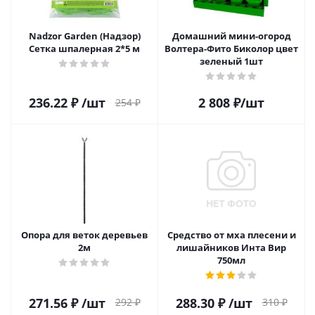
Nadzor Garden (Надзор)
Домашний мини-огород
Сетка шпалерная 2*5 м
Волтера-Фито Биколор цвет
зеленый 1шт
236.22
₽
/шт
2 808
₽
/шт
254
₽
Опора для веток деревьев
Средство от мха плесени и
2м
лишайников Инта Вир
750мл
271.56
₽
/шт
288.30
₽
/шт
292
₽
310
₽