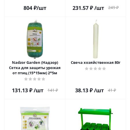
804
₽
/шт
231.57
₽
/шт
249
₽
Nadzor Garden (Надзор)
Свеча хозяйственная 80г
Сетка для защиты урожая
от птиц (15*15мм) 2*5м
131.13
₽
/шт
38.13
₽
/шт
141
₽
41
₽