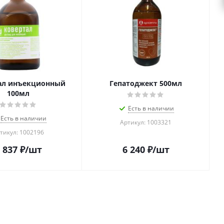
ал инъекционный
Гепатоджект 500мл
100мл
Есть в наличии
Есть в наличии
Артикул: 1003321
тикул: 1002196
 837
₽
/шт
6 240
₽
/шт