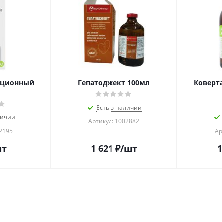
кционный
Гепатоджект 100мл
Коверт
Есть в наличии
личии
Артикул: 1002882
02195
Ар
шт
1 621
₽
/шт
1