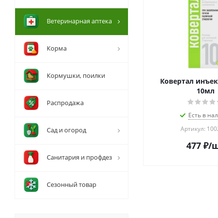
Ветеринарная аптека
Корма
Кормушки, поилки
Ковертал инъе
10мл
Распродажа
Есть в на
Артикул: 10
Сад и огород
477
₽
/
Санитария и профдез
Сезонный товар