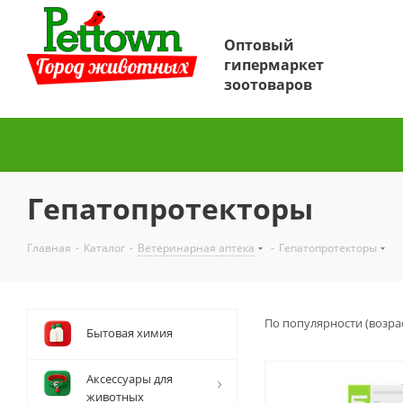
Оптовый
гипермаркет
зоотоваров
Гепатопротекторы
Главная
-
Каталог
-
Ветеринарная аптека
-
Гепатопротекторы
По популярности (возра
Бытовая химия
Аксессуары для
животных