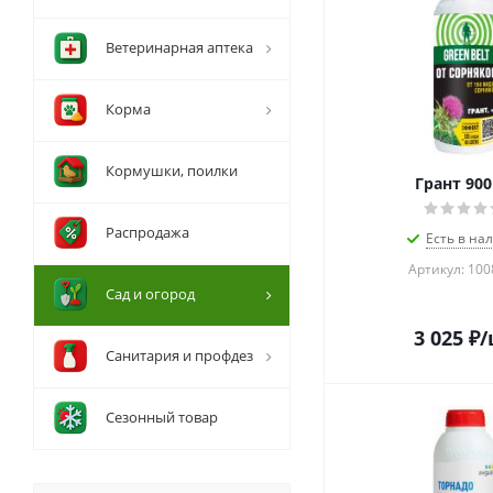
Ветеринарная аптека
Корма
Кормушки, поилки
Грант 90
Распродажа
Есть в на
Артикул: 10
Сад и огород
3 025
₽
/
Санитария и профдез
Сезонный товар