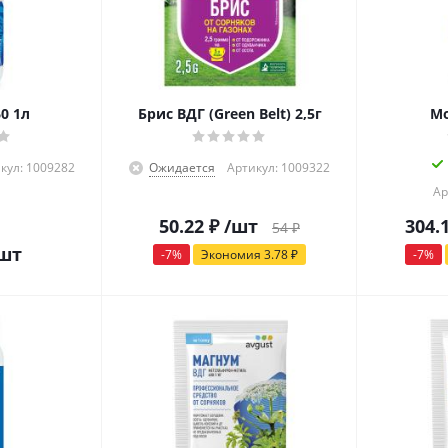
0 1л
Брис ВДГ (Green Belt) 2,5г
Мо
кул: 1009282
Ожидается
Артикул: 1009322
Ар
50.22
₽
/шт
304.
54
₽
шт
-
7
%
Экономия
3.78
₽
-
7
%