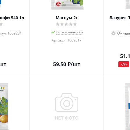
рофи 540 1л
Магнум 2г
Лазурит Т
Есть в наличии
кул: 1009281
Ожидае
Артикул: 1009317
51.
шт
59.50
₽
/шт
-
7
%