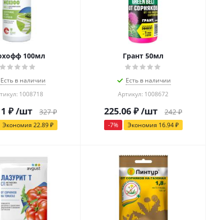
хофф 100мл
Грант 50мл
Есть в наличии
Есть в наличии
тикул: 1008718
Артикул: 1008672
11
₽
/шт
225.06
₽
/шт
327
₽
242
₽
Экономия
22.89
₽
-
7
%
Экономия
16.94
₽