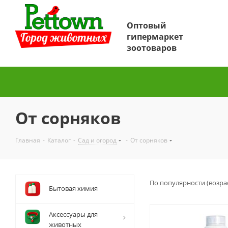
Оптовый
гипермаркет
зоотоваров
От сорняков
Главная
-
Каталог
-
Сад и огород
-
От сорняков
По популярности (возра
Бытовая химия
Аксессуары для
животных