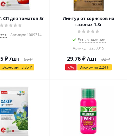
, СП для томатов 5г
Линтур от сорняков на
газонах 1.8г
тся
Артикул: 1009314
Есть в наличии
Артикул: 2230315
15
₽
/шт
29.76
₽
/шт
55
₽
32
₽
Экономия
3.85
₽
-
7
%
Экономия
2.24
₽