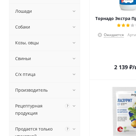
Лошади
Торнадо Экстра П
Собаки
Ожидается
Арти
Козы, овцы
Свиньи
2 139
₽
/
С/х птица
Производитель
Рецептурная
?
продукция
Продается только
?