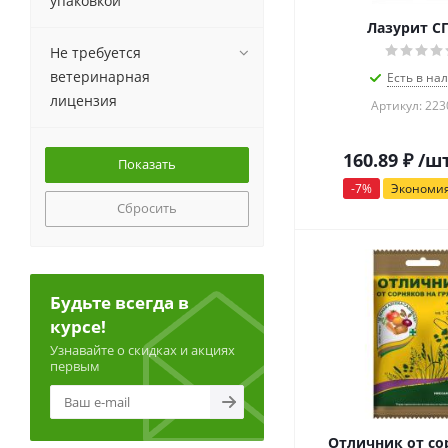
упаковкой
Лазурит СП
Не требуется
ветеринарная
Есть в на
лицензия
Артикул: 22
160.89
₽
/ш
-
7
%
Экономи
Сбросить
Будьте всегда в
курсе!
Узнавайте о скидках и акциях
первым
Отличник от со