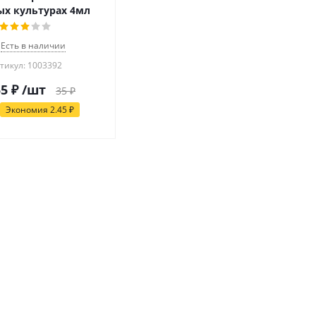
х культурах 4мл
Есть в наличии
тикул: 1003392
55
₽
/шт
35
₽
Экономия
2.45
₽