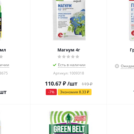
0мл
Магнум 4г
Г
личии
Есть в наличии
Ожидае
08675
Артикул: 1009318
110.67
₽
/шт
119
₽
шт
-
7
%
Экономия
8.33
₽