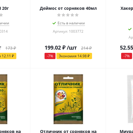
 20г
Деймос от сорняков 40мл
Хакер
личии
Есть в наличии
30314
Артикул: 1003772
Ар
т
199.02
₽
/шт
52.5
173
₽
214
₽
я
12.11
₽
-
7
%
Экономия
14.98
₽
-
7
%
рняков на
Отличник от сорняков на
Миура