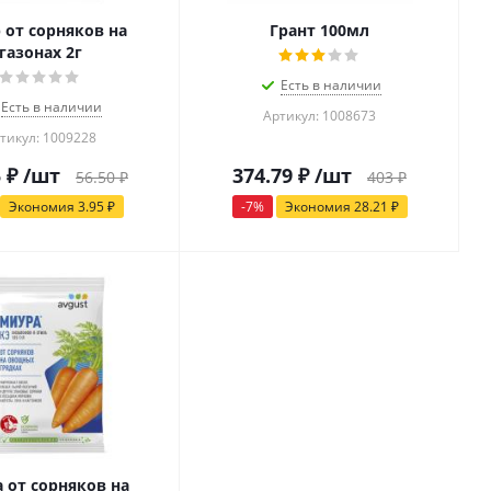
 от сорняков на
Грант 100мл
газонах 2г
Есть в наличии
Есть в наличии
Артикул: 1008673
тикул: 1009228
5
₽
/шт
374.79
₽
/шт
56.50
₽
403
₽
Экономия
3.95
₽
-
7
%
Экономия
28.21
₽
 от сорняков на