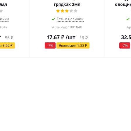
0мл
грядках 2мл
овощны
личии
Есть в наличии
01847
Артикул: 1001848
Ар
т
17.67
₽
/шт
32.
56
₽
19
₽
ия
3.92
₽
-
7
%
Экономия
1.33
₽
-
7
%