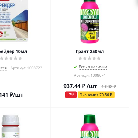
рейдер 10мл
Грант 250мл
Есть в наличии
тся
Артикул: 1008722
Артикул: 1008674
937.44
₽
/шт
1 008
₽
141
₽
/шт
-
7
%
Экономия
70.56
₽