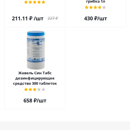
грибка 1л
211.11
₽
/шт
430
₽
/шт
227
₽
Жавель Син Табс
дезинфицирующее
средство 300 таблеток
658
₽
/шт