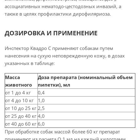
ассоциативных нематодо-цестодозных инвазий, а
таюке в целях профилактики дирофиляриоза.
ДОЗИРОВКА И ПРИМЕНЕНИЕ
Инспектор Квадро С применяют собакам путем
нанесения на сухую неповрежденную кожу, в дозах
указанных в таблице:
Масса
Доза препарата (номинальный объем
животного
пипетки), мл
от 1 до 4 кг
0,4
от 4 до 10 кг
1,0
от 10 до 25 кг
2,5
от 25 до 40 кг
4,0
от 40 до 60 кг
6,0
При обработке собак массой более 60 кг препарат
применяют из расчета О,1 мл на каждый килограмм