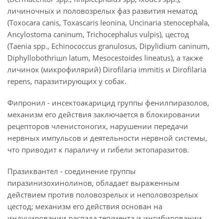
личиночных и половозрелых фаз развития нематод
(Toxocara canis, Toxascaris leonina, Uncinaria stenocephala,
Ancylostoma caninum, Trichocephalus vulpis), цестод
(Taenia spp., Echinococcus granulosus, Dipylidium caninum,
Diphyllobothriшn latum, Mesocestoides lineatus), а также
личинок (микрофилярий) Dirofilaria immitis и Dirofilaria
repens, паразитирующих у собак.
Фипронил - инсектоакарицид группы фенилпиразолов,
механизм его действия заключается в блокировании
рецепторов членистоногих, нарушении передачи
нервных импульсов и деятельности нервной системы,
что приводит к параличу и гибели эктопаразитов.
Празиквантел - соединение группы
пиразинизохинолинов, обладает выраженным
действием против половозрелых и неполовозрелых
цестод; механизм его действия основан на
индуцировании распада тегумента и ингибировании