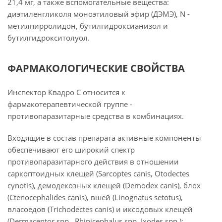
21,4 мг, а также вспомогательные вещества:
диэтиленгликоля моноэтиловый эфир (ДЭМЭ), N -
метилпирролидон, бутилгидроксианизол и
бутилгидрокситолуол.
ФАРМАКОЛОГИЧЕСКИЕ СВОЙСТВА
Инспектор Квадро С относится к
фармакотерапевтической группе -
противопаразитарные средства в комбинациях.
Входящие в состав препарата активные компоненты
обеспечивают его широкий спектр
противопаразитарного действия в отношении
саркоптоидных клещей (Sarcoptes canis, Otodectes
cynotis), демодекозных клещей (Demodex canis), блох
(Ctenocephalides canis), вшей (Linognatus setotus),
власоедов (Trichodectes canis) и иксодовых клещей
(Dermacentor spp., Rhipicephalus spp, Ixodes spp.);