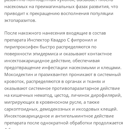
насекомых на преимагинальных фазах развития, что
приводит к прекращению восполнения популяции
эктопаразитов.
После накожного нанесения входящие в состав
препарата Инспектор Квадро С фипронил и
пирипроксифен быстро распределяются по
поверхности эпидермиса и оказывают контактное
инсектоакарицидное действие, обеспечивая
предотвращение инфестации насекомыми и клещами.
Моксидектин и празиквантел проникают в системный
кровоток, распределяются в органах и тканях и
оказывают системное противопаразитарное действие
на кишечных нематод, цестод, личинок дирофилярий,
мигрирующих в кровеносном русле, а таюке
саркоптоидных, демодекозных и иксодовых клещей.
Инсектоакарицидное и антигельминтное действие
препарата после однократной обработки продолжается