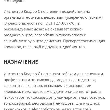
4-6 недель.
Инспектор Квадро С по степени воздействия на
организм относится к веществам «умеренно опасным»
(3 класс опасности по ГОСТ 12.1.007-76), в
рекомендуемых дозах не оказывает кожно-
раздражающего, резорбтивно-токсического и
сенсибилизирующего действия. Препарат токсичен для
кроликов, пчел, рыб и других гидробионтов.
НАЗНАЧЕНИЕ
Инспектор Квадро С назначают собакам для лечения и
профилактики энтомозов, демодекоза, отодектоза,
саркоптоза, акарозов, вызываемых иксодовыми
клещами, нематодозов желудочно-кишечного тракта
(токсокароз, токсаскаридоз, унцинариоз, анкилостомоз,
трихоцефалез), цестодозов (тениидозы, дипилидиоз,
эхинококкоз, дифиллоботриоз, мезоцестоидоз ),