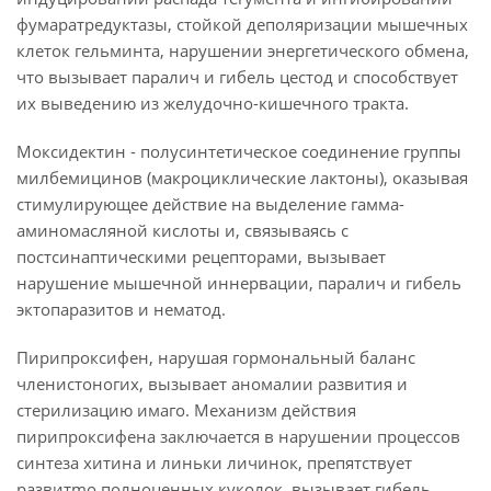
фумаратредуктазы, стойкой деполяризации мышечных
клеток гельминта, нарушении энергетического обмена,
что вызывает паралич и гибель цестод и способствует
их выведению из желудочно-кишечного тракта.
Моксидектин - полусинтетическое соединение группы
милбемицинов (макроциклические лактоны), оказывая
стимулирующее действие на выделение гамма-
аминомасляной кислоты и, связываясь с
постсинаптическими рецепторами, вызывает
нарушение мышечной иннервации, паралич и гибель
эктопаразитов и нематод.
Пирипроксифен, нарушая гормональный баланс
членистоногих, вызывает аномалии развития и
стерилизацию имаго. Механизм действия
пирипроксифена заключается в нарушении процессов
синтеза хитина и линьки личинок, препятствует
развитmо полноценных куколок, вызывает гибель