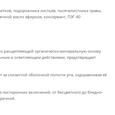
етков, подорожника листьев, тысячелистника травы,
речной масло эфирное, консервант, ПЭГ-40
но расщепляющий органическо-минеральную основу
льным и осветляющим действиями, предотвращает
 за слизистой оболочкой полости рта, оздоравливая её
з посторонних включений, от бесцветного до бледно-
еречной.