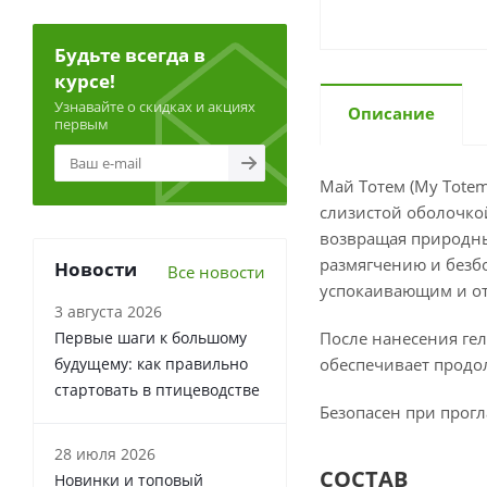
Будьте всегда в
курсе!
Узнавайте о скидках и акциях
Описание
первым
Май Тотем (My Totem
слизистой оболочко
возвращая природны
размягчению и безб
Новости
Все новости
успокаивающим и от
3 августа 2026
Первые шаги к большому
После нанесения гел
будущему: как правильно
обеспечивает продо
стартовать в птицеводстве
Безопасен при прог
28 июля 2026
СОСТАВ
Новинки и топовый