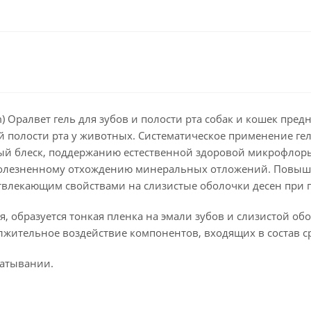
) Оралвет гель для зубов и полости рта собак и кошек пред
й полости рта у животных. Систематическое применение ге
й блеск, поддержанию естественной здоровой микрофлоры 
олезненному отхождению минеральных отложений. Повышает
влекающим свойствами на слизистые оболочки десен при 
я, образуется тонкая пленка на эмали зубов и слизистой об
лжительное воздействие компонентов, входящих в состав ср
латывании.