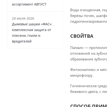
ассортимент АВГУСТ
Вода очищенная, ги
берёзы почек, шалфе
24 июля 2026
гидрогенизированно
Дымовые шашки «ФАС»:
комплексная защита от
СВОЙТВА
плесени, гнили и
вредителей
Папаин — протеоли
отложений на зубно
образование зубного
Фитокомплекс и мята
микрофлору.
Гигиеническое средс
бежевого цвета, с л
СПОСОБ ПРИМ