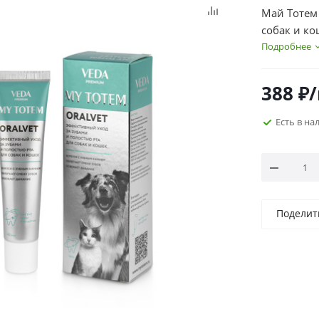
Май Тотем 
собак и ко
Подробнее
388
₽
Есть в на
Поделит