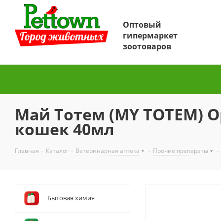
Оптовый
гипермаркет
зоотоваров
Май Тотем (MY TOTEM) Ор
кошек 40мл
Главная
-
Каталог
-
Ветеринарная аптека
-
Прочие препараты
-
Бытовая химия