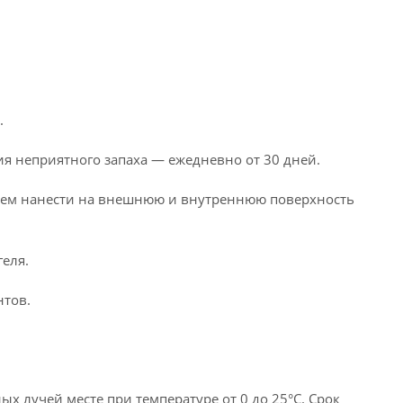
.
я неприятного запаха — ежедневно от 30 дней.
лоем нанести на внешнюю и внутреннюю поверхность
геля.
тов.
х лучей месте при температуре от 0 до 25°С. Срок