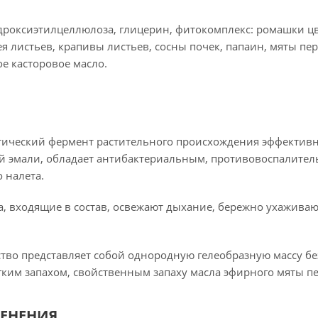
дроксиэтилцеллюлоза, глицерин, фитокомплекс: ромашки цв
я листьев, крапивы листьев, сосны почек, папаин, мяты пе
е касторовое масло.
тический фермент растительного происхождения эффектив
й эмали, обладает антибактериальным, противовоспалите
 налета.
, входящие в состав, освежают дыхание, бережно ухаживают
тво представляет собой однородную гелеобразную массу бе
егким запахом, свойственным запаху масла эфирного мяты п
ЕНЕНИЯ