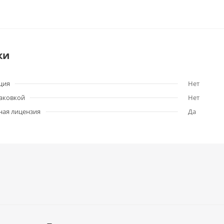
ки
ция
Нет
паковкой
Нет
ная лицензия
Да