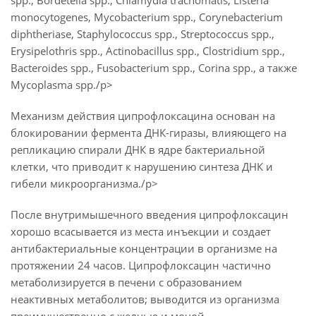
spp., Bordetella spp., Chlamydia trachomatis, Listeria
monocytogenes, Mycobacterium spp., Corynebacterium
diphtheriase, Staphylococcus spp., Streptococcus spp.,
Erysipelothris spp., Actinobacillus spp., Clostridium spp.,
Bacteroides spp., Fusobacterium spp., Corina spp., а также
Mycoplasma spp./p>
Механизм действия ципрофлоксацина основан на
блокировании фермента ДНК-гиразы, влияющего на
репликацию спирали ДНК в ядре бактериальной
клетки, что приводит к нарушению синтеза ДНК и
гибели микроорганизма./p>
После внутримышечного введения ципрофлоксацин
хорошо всасывается из места инъекции и создает
антибактериальные концентрации в организме на
протяжении 24 часов. Ципрофлоксацин частично
метаболизируется в печени с образованием
неактивных метаболитов; выводится из организма