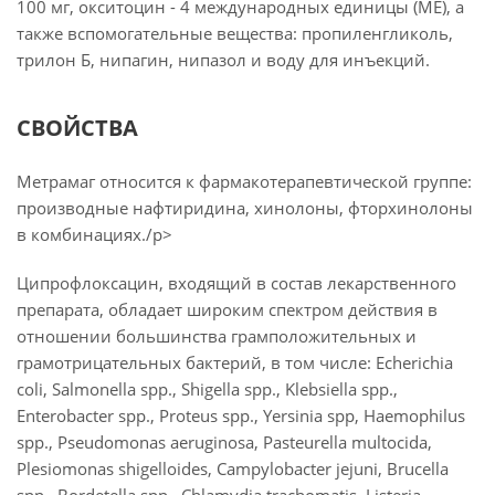
100 мг, окситоцин - 4 международных единицы (МЕ), а
также вспомогательные вещества: пропиленгликоль,
трилон Б, нипагин, нипазол и воду для инъекций.
СВОЙСТВА
Метрамаг относится к фармакотерапевтической группе:
производные нафтиридина, хинолоны, фторхинолоны
в комбинациях./p>
Ципрофлоксацин, входящий в состав лекарственного
препарата, обладает широким спектром действия в
отношении большинства грамположительных и
грамотрицательных бактерий, в том числе: Echerichia
coli, Salmonella spp., Shigella spp., Klebsiella spp.,
Enterobacter spp., Proteus spp., Yersinia spp, Haemophilus
spp., Pseudomonas aeruginosa, Pasteurella multocida,
Plesiomonas shigelloides, Campylobacter jejuni, Brucella