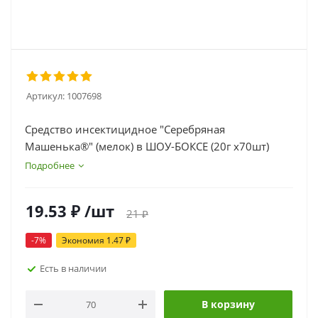
Артикул:
1007698
Средство инсектицидное "Серебряная
Машенька®" (мелок) в ШОУ-БОКСЕ (20г х70шт)
Подробнее
19.53
₽
/шт
21
₽
-
7
%
Экономия
1.47
₽
Есть в наличии
В корзину