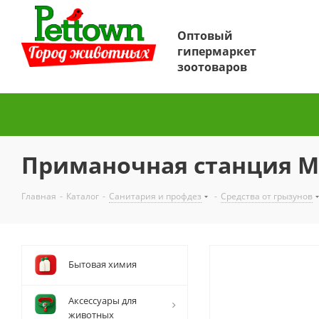
Оптовый
гипермаркет
зоотоваров
Приманочная станция Ми
Главная
-
Каталог
-
Санитария и профдез
-
Средства от грызунов
Бытовая химия
Аксессуары для
животных