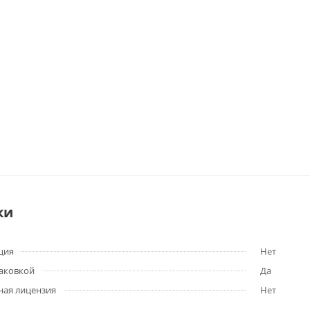
ки
ция
Нет
паковкой
Да
ная лицензия
Нет