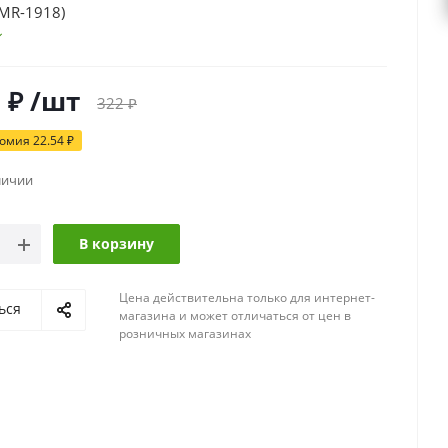
(МR-1918)
6
₽
/шт
322
₽
номия
22.54
₽
личии
В корзину
Цена действительна только для интернет-
ься
магазина и может отличаться от цен в
розничных магазинах