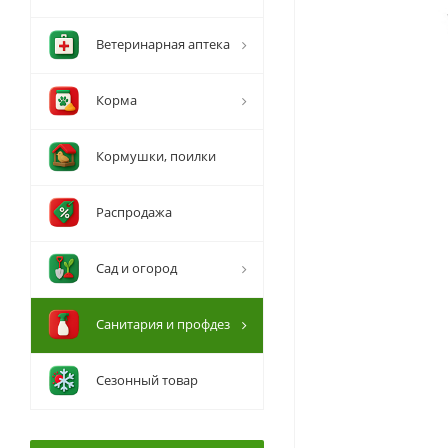
Ветеринарная аптека
Корма
Кормушки, поилки
Распродажа
Сад и огород
Санитария и профдез
Сезонный товар