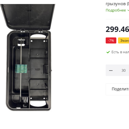
грызунов 
Подробнее
299.4
-
7
%
Эко
Есть в на
Поделит