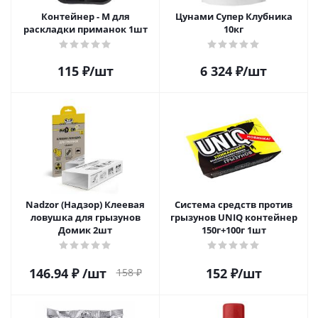
Контейнер - М для
Цунами Супер Клубника
раскладки приманок 1шт
10кг
115
₽
/шт
6 324
₽
/шт
Nadzor (Надзор) Клеевая
Система средств против
ловушка для грызунов
грызунов UNIQ контейнер
Домик 2шт
150г+100г 1шт
146.94
₽
/шт
152
₽
/шт
158
₽