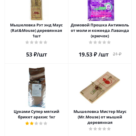
Мышеловка Рэт энд Mаус
Домовой Прошка Антимоль
(Rat&Mouse) деревянная
от моли и кожееда Лаванда
1шт
(крючок)
53
₽
/шт
19.53
₽
/шт
21
₽
Цунами Супер мягкий
Мышеловка Мистер Маус
брикет арахис 1кг
(Mr.Mouse) от мышей
деревянная