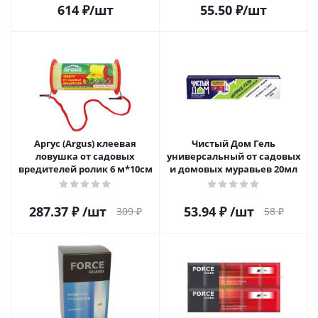
614
₽
/шт
55.50
₽
/шт
Аргус (Argus) клеевая
Чистый Дом Гель
ловушка от садовых
универсальный от садовых
вредителей ролик 6 м*10см
и домовых муравьев 20мл
287.37
₽
/шт
53.94
₽
/шт
309
₽
58
₽