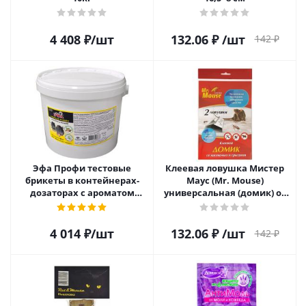
4 408
₽
/шт
132.06
₽
/шт
142
₽
Эфа Профи тестовые
Клеевая ловушка Мистер
брикеты в контейнерах-
Маус (Mr. Mouse)
дозаторах с ароматом
универсальная (домик) от
арахиса 10кг
насек. и грызунов
4 014
₽
/шт
132.06
₽
/шт
142
₽