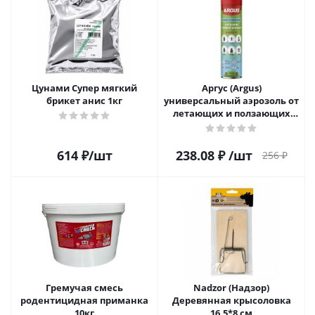
Цунами Супер мягкий
Аргус (Argus)
брикет анис 1кг
универсальный аэрозоль от
летающих и ползающих
насекомых 300мл
614
₽
/шт
238.08
₽
/шт
256
₽
Гремучая смесь
Nadzor (Надзор)
родентицидная приманка
Деревянная крысоловка
10кг
16,5*8 см