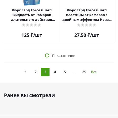
Форс Гард Force Guard
Форс Гард Force Guard
жидкость от комаров
пластины от комаров с
длительного действия
двойным эффектом Новая
синяя Новая формула
формула красные 10
пластин
125
₽
/шт
27.50
₽
/шт
Показать еще
1
2
3
4
5
29
Все
Ранее вы смотрели