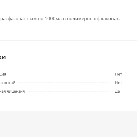
 расфасованным по 1000мл в полимерных флаконах.
ки
ция
Нет
паковкой
Нет
ная лицензия
Да