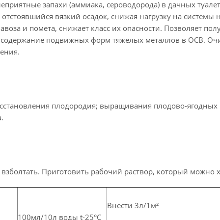
еприятные запахи (аммиака, сероводорода) в дачных туалет
 отстоявшийся вязкий осадок, снижая нагрузку на системы 
авоза и помета, снижает класс их опасности. Позволяет по
 содержание подвижных форм тяжелых металлов в ОСВ. Очи
ения.
осстановления плодородия; выращивания плодово-ягодных 
.
взболтать. Приготовить рабочий раствор, который можно хр
Внести 3л/1м²
100мл/10л воды t-25°С