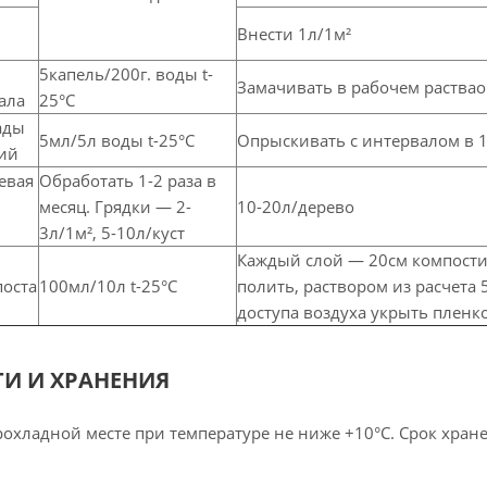
Внести 1л/1м²
5капель/200г. воды t-
Замачивать в рабочем раствао
ала
25°С
ады
5мл/5л воды t-25°С
Опрыскивать с интервалом в 1
ий
евая
Обработать 1-2 раза в
месяц. Грядки — 2-
10-20л/дерево
3л/1м², 5-10л/куст
Каждый слой — 20см компост
оста
100мл/10л t-25°С
полить, раствором из расчета 
доступа воздуха укрыть пленк
ТИ И ХРАНЕНИЯ
охладной месте при температуре не ниже +10°С. Срок хране