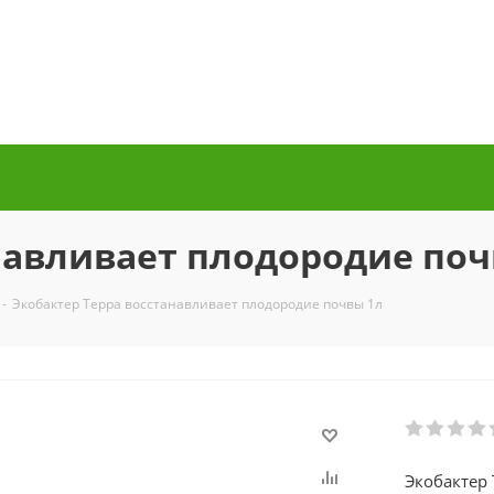
навливает плодородие поч
-
Экобактер Терра восстанавливает плодородие почвы 1л
Экобактер 