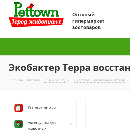
Оптовый
гипермаркет
зоотоваров
Экобактер Терра восста
Главная
-
Каталог
-
Сад и огород
-
Субстраты, почвоулучшители
Бытовая химия
Аксессуары для
животных