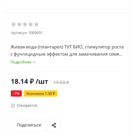
Артикул:
1009931
Живая вода (плантарел) ТУТ БИО, стимулятор роста
с фунгицидным эффектом для замачивания семян
(1 мл)
Подробнее
18.14
₽
/шт
19.50
₽
-
7
%
Экономия
1.36
₽
Ожидается
Поделиться