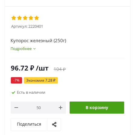
Артикул:
2220401
Купорос железный (250г)
Подробнее
96.72
₽
/шт
104
₽
-
7
%
Экономия
7.28
₽
Есть в наличии
В корзину
Поделиться