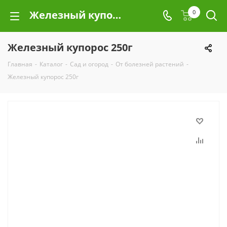
Железный купорос 250г
0
Железный купорос 250г
Главная
-
Каталог
-
Сад и огород
-
От болезней растений
-
Железный купорос 250г