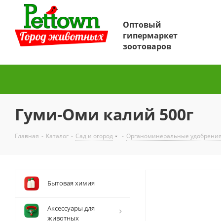
Оптовый
гипермаркет
зоотоваров
Гуми-Оми калий 500г
Главная
-
Каталог
-
Сад и огород
-
Органоминеральные удобрени
Бытовая химия
Аксессуары для
животных