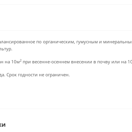
алансированное по органическим, гумусным и минеральны
льтур.
2
ан на 10м
при весенне-осеннем внесении в почву или на 1
да. Срок годности не ограничен.
ки