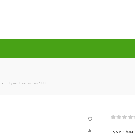
я
-
Гуми-Оми калий 500г
Гуми-Оми к