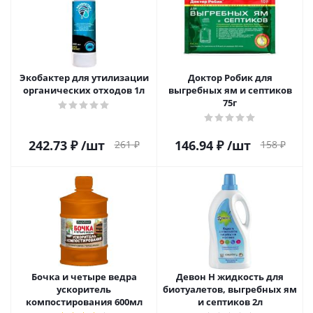
Экобактер для утилизации
Доктор Робик для
органических отходов 1л
выгребных ям и септиков
75г
242.73
₽
/шт
146.94
₽
/шт
261
₽
158
₽
Бочка и четыре ведра
Девон Н жидкость для
ускоритель
биотуалетов, выгребных ям
компостирования 600мл
и септиков 2л