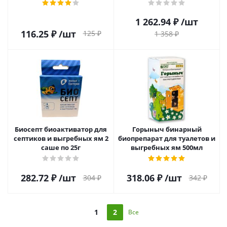
1 262.94
₽
/шт
116.25
₽
/шт
125
₽
1 358
₽
Биосепт биоактиватор для
Горыныч бинарный
септиков и выгребных ям 2
биопрепарат для туалетов и
саше по 25г
выгребных ям 500мл
282.72
₽
/шт
318.06
₽
/шт
304
₽
342
₽
1
2
Все