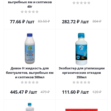
выгребных ям и септиков
40г
77.66
₽
/шт
282.72
₽
/шт
83.50
₽
304
₽
Девон Н жидкость для
Экобактер для утилизации
биотуалетов, выгребных ям
органических отходов
и септиков 500мл
350мл
445.47
₽
/шт
111.60
₽
/шт
479
₽
120
₽