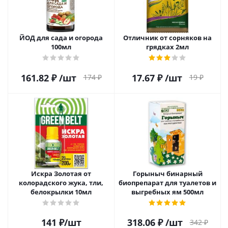
ЙОД для сада и огорода
Отличник от сорняков на
100мл
грядках 2мл
161.82
₽
/шт
17.67
₽
/шт
174
₽
19
₽
Искра Золотая от
Горыныч бинарный
колорадского жука, тли,
биопрепарат для туалетов и
белокрылки 10мл
выгребных ям 500мл
141
₽
/шт
318.06
₽
/шт
342
₽