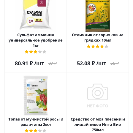
Сульфат аммония
Отличник от сорняков на
универсальное удобрение
грядках 10мл
1кг
80.91
₽
/шт
52.08
₽
/шт
87
₽
56
₽
Топаз от мучнистой росы и
Средство от мха плесени и
ржавчины 2мл
лишайников Инта Вир
750мл