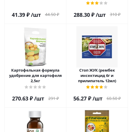
41.39
₽
/шт
288.30
₽
/шт
44.50
₽
310
₽
Картофельная формула
Стоп ЖУК (рембек
удобрение для картофеля
инсектицид 6г и
2,5кг
прилипатель 12мл)
270.63
₽
/шт
56.27
₽
/шт
291
₽
60.50
₽