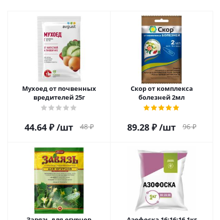
Мухоед от почвенных
Скор от комплекса
вредителей 25г
болезней 2мл
44.64
₽
/шт
89.28
₽
/шт
48
₽
96
₽
Завязь для огурцов
Азофоска 16:16:16 1кг