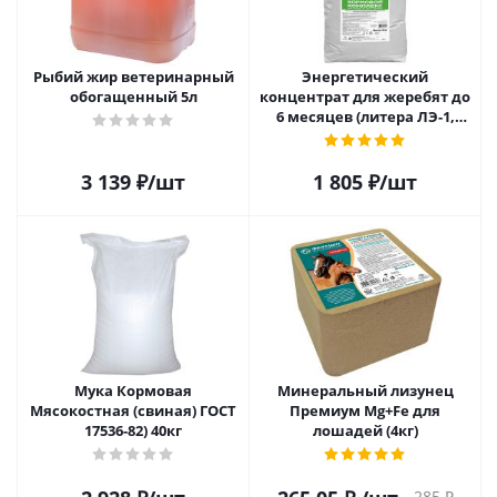
Рыбий жир ветеринарный
Энергетический
обогащенный 5л
концентрат для жеребят до
6 месяцев (литера ЛЭ-1,
гранулы, 10кг)
3 139
₽
/шт
1 805
₽
/шт
Мука Кормовая
Минеральный лизунец
Мясокостная (свиная) ГОСТ
Премиум Mg+Fe для
17536-82) 40кг
лошадей (4кг)
285
₽