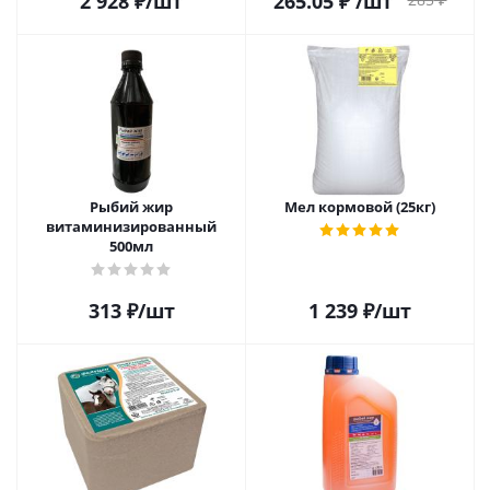
2 928
₽
/шт
265.05
₽
/шт
Рыбий жир
Мел кормовой (25кг)
витаминизированный
500мл
313
₽
/шт
1 239
₽
/шт