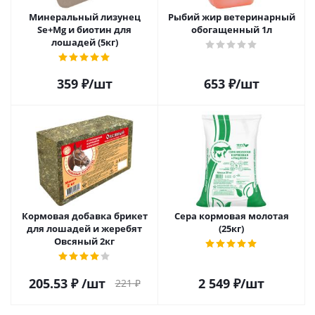
Минеральный лизунец
Рыбий жир ветеринарный
Se+Mg и биотин для
обогащенный 1л
лошадей (5кг)
359
₽
/шт
653
₽
/шт
Кормовая добавка брикет
Сера кормовая молотая
для лошадей и жеребят
(25кг)
Овсяный 2кг
205.53
₽
/шт
2 549
₽
/шт
221
₽