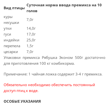
Суточная норма ввода премикса на 10
Вид птицы
голов
куры
7,0г
несушки
утки
14,0г
гуси
17,0г
индейки
25,0г
перепела
1,5г
цесарки
7,0г
Упаковки премикса Рябушка Эконом 500г достаточно
для приготовления 100 кг комбикорма.
Примечание: 1 чайная ложка содержит 3-4 г премикса.
Обязательно необходимо обеспечить постоянный
доступ птиц к воде.
ОСОБЫЕ УКАЗАНИЯ