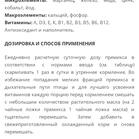
Микроэлементы:
марганец, железо, медь, цинк,
кобальт, йод.
Макроэлементы:
кальций, фосфор.
Витамины:
А, D3, Е, К, В1, В2, В3, В5, В6, В12.
Антиоксидант и наполнитель.
ДОЗИРОВКА И СПОСОБ ПРИМЕНЕНИЯ
Ежедневно расчетную суточную дозу премикса в
соответствии с нормами ввода (см. таблицу)
скармливать 1 раз в сутки в утреннее кормление. Во
избежание попадания мелких фракций премикса в
дыхательные пути птицы и для лучшего усвоения
витаминов каждую порцию перед кормлением смешать
с небольшим количеством растительного масла (на 2
чайные ложки премикса 1 чайная ложка масла} и
тщательно перемешать. Затем добавить в
свежеприготовленный охлажденный корм и снова
перемешать.