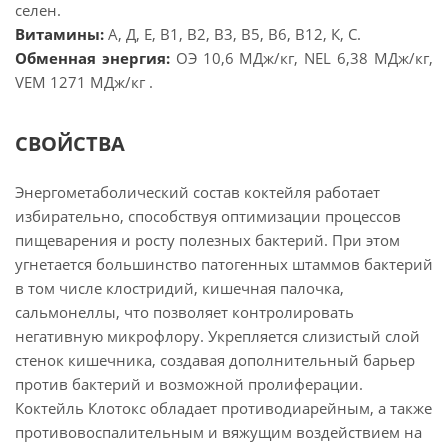
селен.
Витамины:
А, Д, Е, В1, В2, В3, В5, В6, В12, К, С.
Обменная энергия:
ОЭ 10,6 МДж/кг, NEL 6,38 МДж/кг,
VEM 1271 МДж/кг .
СВОЙСТВА
Энергометаболический состав коктейля работает
избирательно, способствуя оптимизации процессов
пищеварения и росту полезных бактерий. При этом
угнетается большинство патогенных штаммов бактерий
в том числе клостридий, кишечная палочка,
сальмонеллы, что позволяет контролировать
негативную микрофлору. Укрепляется слизистый слой
стенок кишечника, создавая дополнительный барьер
против бактерий и возможной пролиферации.
Коктейль Клотокс обладает противодиарейным, а также
противовоспалительным и вяжущим воздействием на