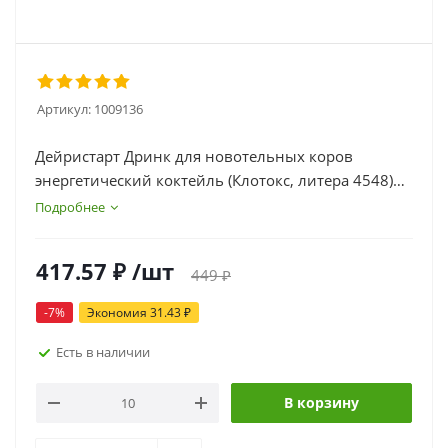
Артикул:
1009136
Дейристарт Дринк для новотельных коров
энергетический коктейль (Клотокс, литера 4548)
700г
Подробнее
417.57
₽
/шт
449
₽
-
7
%
Экономия
31.43
₽
Есть в наличии
В корзину